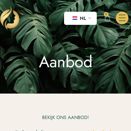
0
NL
Aanbod
BEKIJK ONS AANBOD!