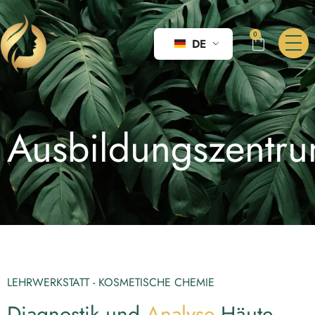
0
DE
Ausbildungszentr
LEHRWERKSTATT - KOSMETISCHE CHEMIE
Diagnostik und
Analyse
Häute